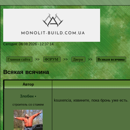
Сегодня: 06.08.2026 - 12:37:14
Главная сайта
>>
ФОРУМ
>>
Двери
>>
Всякая всячина
Всякая всячина
Автор
Злобен
•
ksuxencia, извините, пока бронь уже есть
строитель со стажем