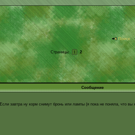
Поиск
Страницы:
1
2
Сообщение
. Если завтра ну корм снимут бронь или лампы (я пока не поняла, что вы