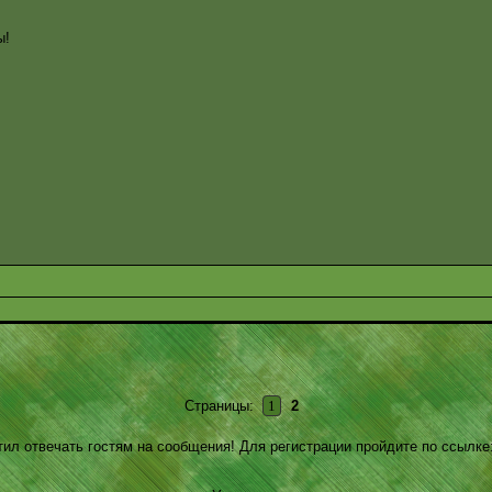
ы!
Страницы:
1
2
ил отвечать гостям на сообщения! Для регистрации пройдите по ссылке