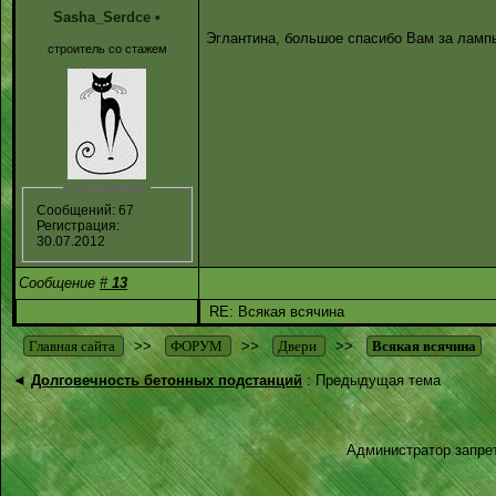
Sasha_Serdce
•
Эглантина, большое спасибо Вам за ламп
строитель со стажем
Статистика:
Сообщений: 67
Регистрация:
30.07.2012
Сообщение
#
13
RE: Всякая всячина
Главная сайта
>>
ФОРУМ
>>
Двери
>>
Всякая всячина
◄
Долговечность бетонных подстанций
: Предыдущая тема
Администратор запрет