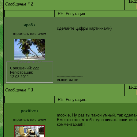
16.1
Сообщение
#
2
RE: Репутация...
ира8
•
сделайте цифры картинками)
строитель со стажем
Статистика:
Сообщений: 222
Регистрация:
---------------------
12.03.2011
ВЫШИВАНКИ
16.1
Сообщение
#
3
RE: Репутация...
pozitive
•
mookie, Ну раз ты такой умный, так сдела
Вместо того, что бы тупо писать свои тип
строитель со стажем
комментарии!!!