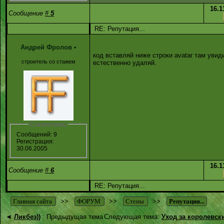
16.1
Сообщение
#
5
RE: Репутация...
Андрей Фролов
•
код вставляй ниже строки avatar там увид
строитель со стажем
естественно удаляй.
Статистика:
Сообщений: 9
Регистрация:
30.06.2005
16.1
Сообщение
#
6
RE: Репутация...
Главная сайта
>>
ФОРУМ
>>
Стены
>>
Репутация...
◄
Ликбез))
: Предыдущая тема
Следующая тема:
Уход за королевск