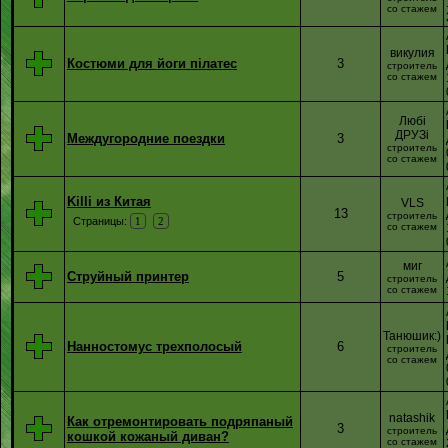
со стажем
викулия
Костюми для йоги пілатес
3
строитель
со стажем
Любі
ДРУЗі
Междугородние поездки
3
строитель
со стажем
Killi из Китая
VLS
13
строитель
Страницы:
1
2
со стажем
миг
Струйный принтер
5
строитель
со стажем
Танюшик:)
Нанностомус трехполосый
6
строитель
со стажем
natashik
Как отремонтировать подряпаный
3
строитель
кошкой кожаный диван?
со стажем