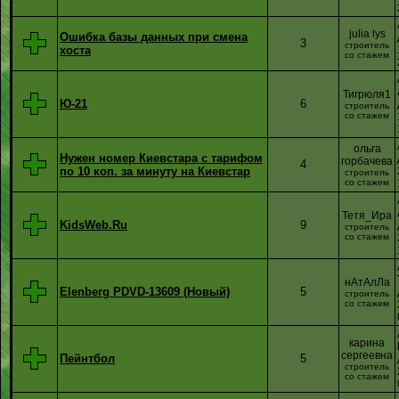
julia lys
Ошибка базы данных при смена
3
строитель
хоста
со стажем
Тигрюля1
Ю-21
6
строитель
со стажем
ольга
Нужен номер Киевстара с тарифом
горбачева
4
по 10 коп. за минуту на Киевстар
строитель
со стажем
Тетя_Ира
KidsWeb.Ru
9
строитель
со стажем
нАтАлЛа
Elenberg PDVD-13609 (Новый)
5
строитель
со стажем
карина
сергеевна
Пейнтбол
5
строитель
со стажем