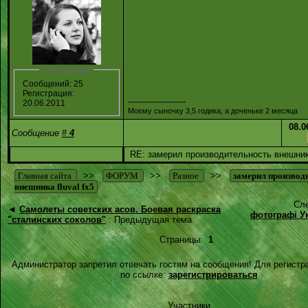
Статистика:
Сообщений: 25
Регистрация:
---------------------
20.06.2011
Моему сыночку 3,5 годика, а доченьке 2 месяца
08.0
Сообщение
#
4
RE: замерил производительность внешника
Главная сайта
>>
ФОРУМ
>>
Разное
>>
замерил производ
внешника fluval fx5
Сл
◄
Самолеты советских асов. Боевая раскраска
фотографі Ук
"сталинских соколов"
: Предыдущая тема
Страницы:
1
Администратор запретил отвечать гостям на сообщения! Для регистр
по ссылке:
зарегистрироваться
Участники