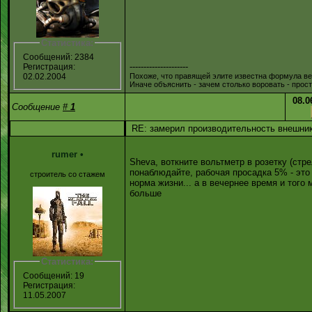
Статистика:
Сообщений: 2384
---------------------
Регистрация:
Похоже, что правящей элите известна формула ве
02.02.2004
Иначе объяснить - зачем столько воровать - прос
08.0
Сообщение
#
1
RE: замерил производительность внешника
rumer
•
Sheva, воткните вольтметр в розетку (стр
понаблюдайте, рабочая просадка 5% - это
строитель со стажем
норма жизни... а в вечернее время и того
больше
Статистика:
Сообщений: 19
Регистрация:
11.05.2007