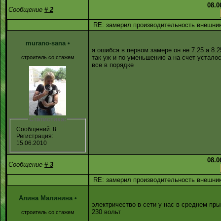
08.0
Сообщение
#
2
RE: замерил производительность внешника
murano-sana
•
я ошибся в первом замере он не 7.25 а 8.2
так уж и по уменьшению а на счет устало
строитель со стажем
все в порядке
Статистика:
Сообщений: 8
Регистрация:
15.06.2010
08.0
Сообщение
#
3
RE: замерил производительность внешника
Алина Малинина
•
электричество в сети у нас в среднем прыг
230 вольт
строитель со стажем