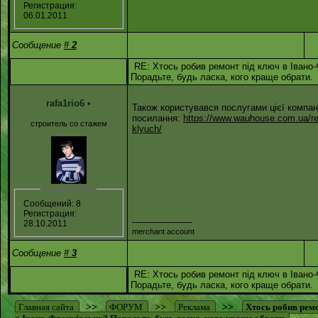
Регистрация:
06.01.2011
Сообщение
#
2
RE: Хтось робив ремонт під ключ в Івано-
Порадьте, будь ласка, кого краще обрати.
rafa1rio6
•
Також користувався послугами цієї компан
посилання:
https://www.wauhouse.com.ua/re
строитель со стажем
klyuch/
Статистика:
Сообщений: 8
Регистрация:
---------------------
28.10.2011
merchant account
Сообщение
#
3
RE: Хтось робив ремонт під ключ в Івано-
Порадьте, будь ласка, кого краще обрати.
Главная сайта
>>
ФОРУМ
>>
Реклама
>>
Хтось робив рем