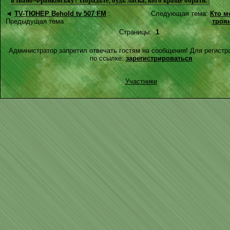
в Івано-Франківську? Порадьте, будь ласка, кого краще обрати.
◄
TV-ТЮНЕР Behold tv 507 FM
:
Следующая тема:
Кто м
Предыдущая тема
троя
Страницы:
1
Администратор запретил отвечать гостям на сообщения! Для регистр
по ссылке:
зарегистрироваться
Участники