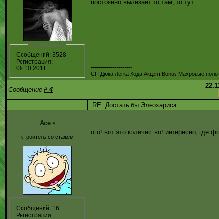
постоянно вылезает то там, то тут.
Статистика:
Сообщений: 3528
Регистрация:
---------------------
09.10.2011
СП Дюна,Легка Хода,Акцент,Bonus Махровые полот
22.1
Сообщение
#
4
RE: Достать бы Элеохариса...
Ace
•
ого! вот это количество! интересно, где фо
строитель со стажем
Статистика:
Сообщений: 16
Регистрация: