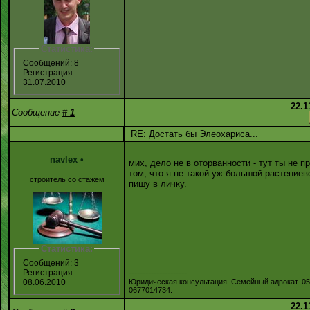
Статистика:
Сообщений: 8
Регистрация:
31.07.2010
22.1
Сообщение
#
1
RE: Достать бы Элеохариса...
navlex
•
мих, дело не в оторванности - тут ты не п
том, что я не такой уж большой растениево
строитель со стажем
пишу в личку.
Статистика:
Сообщений: 3
---------------------
Регистрация:
Юридическая консультация. Семейный адвокат. 0
08.06.2010
0677014734.
22.1