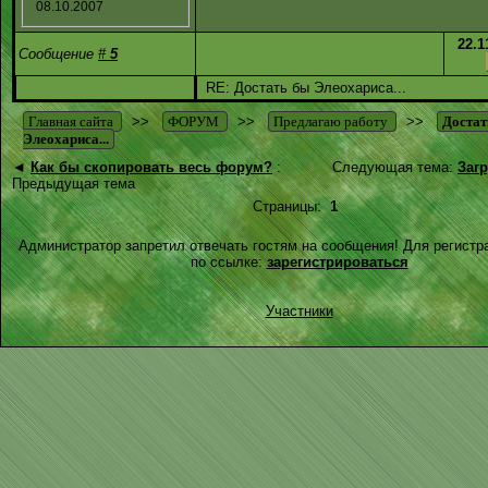
08.10.2007
22.1
Сообщение
#
5
RE: Достать бы Элеохариса...
Главная сайта
>>
ФОРУМ
>>
Предлагаю работу
>>
Достат
Элеохариса...
◄
Как бы скопировать весь форум?
:
Следующая тема:
Загр
Предыдущая тема
Страницы:
1
Администратор запретил отвечать гостям на сообщения! Для регистр
по ссылке:
зарегистрироваться
Участники