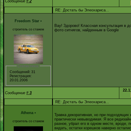
Сообщение
#
2
RE: Достать бы Элеохариса...
Freedom Star
•
Вау! Здорово! Классная консультация в д
строитель со стажем
фото ситнягов, найденным в Google
Статистика:
Сообщений: 31
Регистрация:
20.01.2006
22.1
Сообщение
#
3
RE: Достать бы Элеохариса...
Athena
•
Травка декоративная, но при подходящих 
практически невыводимая. Я все редизай
строитель со стажем
разное, убрал его в одном месте, вроде, 
видать, остатки корешков наверно осталис