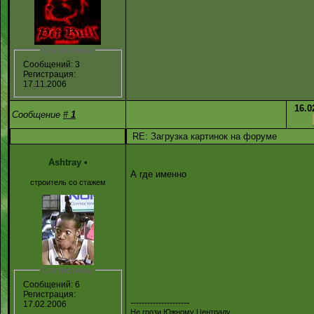
Статистика:
Сообщений: 3
Регистрация:
17.11.2006
16.0
Сообщение
#
1
RE: Загрузка картинок на форуме
Ashtray
•
А где именно
строитель со стажем
Статистика:
Сообщений: 6
Регистрация:
---------------------
17.02.2006
Не грози Южному Централу...