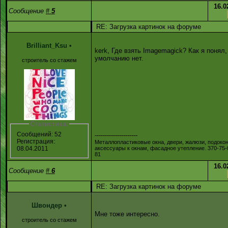
16.0
Сообщение
#
5
RE: Загрузка картинок на форуме
Brilliant_Ksu
•
kerk, Где взять Imagemagick? Как я понял,
умолчанию нет.
строитель со стажем
Статистика:
Сообщений: 52
---------------------
Регистрация:
Металлопластиковые окна, двери, жалюзи, подокон
аксессуары к окнам, фасадное утепление. 370-75-0
08.04.2011
81
16.0
Сообщение
#
6
RE: Загрузка картинок на форуме
Швондер
•
Мне тоже интересно.
строитель со стажем