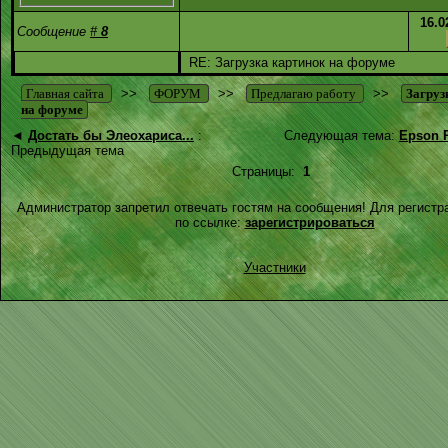
16.0
Сообщение
#
8
RE: Загрузка картинок на форуме
Главная сайта
>>
ФОРУМ
>>
Предлагаю работу
>>
Загруз
на форуме
◄
Достать бы Элеохариса...
:
Следующая тема:
Epson P
Предыдущая тема
Страницы:
1
Администратор запретил отвечать гостям на сообщения! Для регистр
по ссылке:
зарегистрироваться
Участники