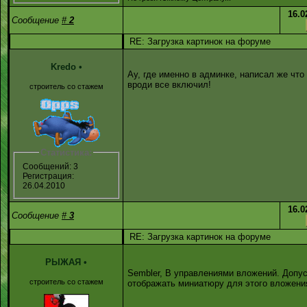
16.0
Сообщение
#
2
RE: Загрузка картинок на форуме
Kredo
•
Ау, где именно в админке, написал же что
вроди все включил!
строитель со стажем
Статистика:
Сообщений: 3
Регистрация:
26.04.2010
16.0
Сообщение
#
3
RE: Загрузка картинок на форуме
РЫЖАЯ
•
Sembler, В управлениями вложений. Допуст
строитель со стажем
отображать миниатюру для этого вложени